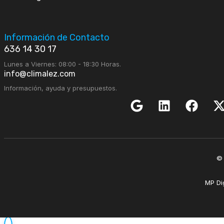
Información de Contacto
636 14 30 17
Lunes a Viernes: 08:00 - 18:30 Horas.
info@climalez.com
Información, ayuda y presupuestos.
© 
MP Dig